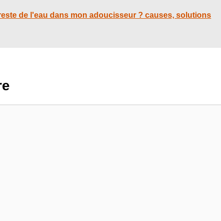
l reste de l'eau dans mon adoucisseur ? causes, solutions
re