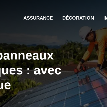
ASSURANCE
DÉCORATION
I
 panneaux
ques : avec
ue