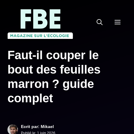
Aller
au
MEN
contenu
Faut-il couper le
bout des feuilles
marron ? guide
complet
Ecrit par: Mikael
Publié le:
1 juin 2026