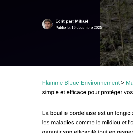
Ecrit par: Mikael
Publié le:
19 décembre 2025
Flamme Bleue Environnement
>
Ma
simple et efficace pour protéger vos
La bouillie bordelaise est un fongic
les maladies comme le mildiou et l’o
garantir son efficacité tout en resp