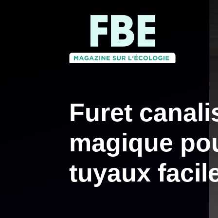
Aller
au
contenu
Furet canalis
magique po
tuyaux faci