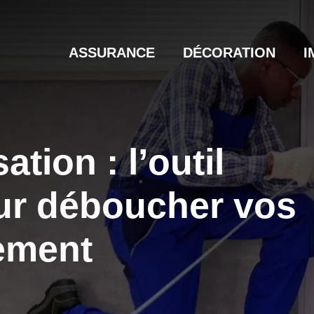
ASSURANCE
DÉCORATION
I
ation : l’outil
ur déboucher vos
lement