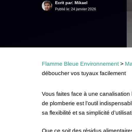
Ecrit par: Mikael
Publié le:
24 janvier 2026
Flamme Bleue Environnement
>
Ma
déboucher vos tuyaux facilement
Vous faites face à une canalisation
de plomberie est l’outil indispensa
sa flexibilité et sa simplicité d’util
Que ce soit des résidus alimentaire